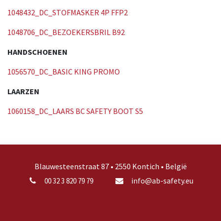
1048432_DC_STOFMASKER 4P FFP2
1048706_DC_BEZOEKERSBRIL B92
HANDSCHOENEN
1056570_DC_BASIC KING PROMO
LAARZEN
1060158_DC_LAARS BC SAFETY BOOT S5
Blauwesteenstraat 87 • 2550 Kontich • België
info@ab-safety.eu
00 32 3 820 79 79