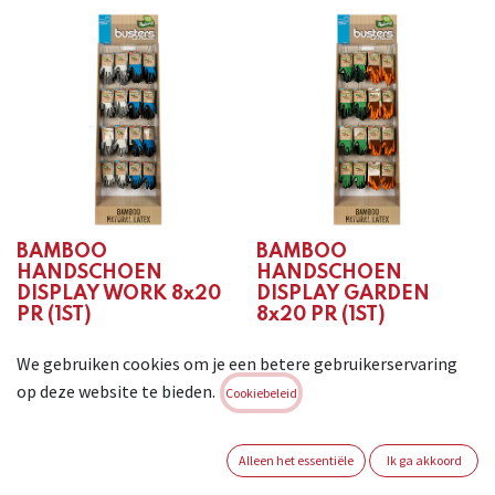
BAMBOO
BAMBOO
HANDSCHOEN
HANDSCHOEN
DISPLAY WORK 8x20
DISPLAY GARDEN
PR (1ST)
8x20 PR (1ST)
Login of registreer om
Login of registreer om
We gebruiken cookies om je een betere gebruikerservaring
verder te gaan
verder te gaan
op deze website te bieden.
Cookiebeleid
Alleen het essentiële
Ik ga akkoord