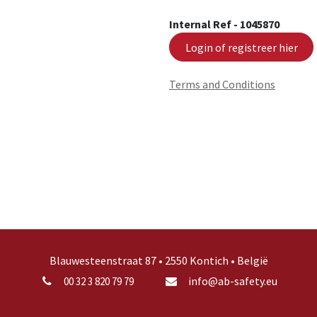
Internal Ref -
1045870
Login of registreer hier
Terms and Conditions
Blauwesteenstraat 87 • 2550 Kontich • België
info@ab-safety.eu
00 32 3 820 79 79