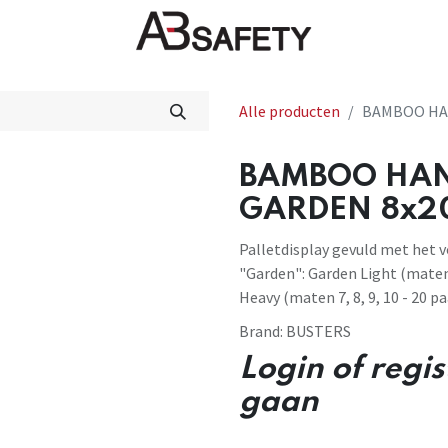
Nieuws
FAQ
Winkel
CE
Alle producten
BAMBOO HAN
BAMBOO HAN
GARDEN 8x20 
Palletdisplay gevuld met het
"Garden": Garden Light (maten 
Heavy (maten 7, 8, 9, 10 - 20 p
Brand:
BUSTERS
Login of regi
gaan