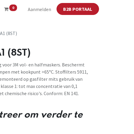
0
B2B PORTAAL
Aanmelden
A1 (8ST)
1 (8ST)
ng voor 3M vol- en halfmaskers. Beschermt
pen met kookpunt >65°C. Stoffilters 5911,
emonteerd op gasfilter mits gebruik van
n klasse 1: tot max concentratie van 0,1
t chemische risico's. Conform: EN 141.
streer om verder te