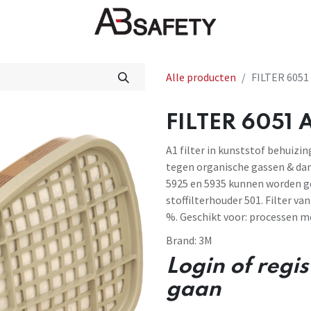
Nieuws
FAQ
Winkel
CE
Alle producten
FILTER 6051 
FILTER 6051 A
A1 filter in kunststof behuizi
tegen organische gassen & dam
5925 en 5935 kunnen worden g
stoffilterhouder 501. Filter va
%. Geschikt voor: processen me
Brand:
3M
Login of regi
gaan