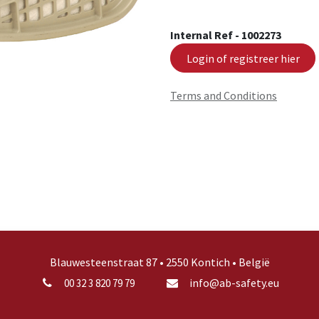
Internal Ref -
1002273
Login of registreer hier
Terms and Conditions
Blauwesteenstraat 87 • 2550 Kontich • België
info@ab-safety.eu
00 32 3 820 79 79