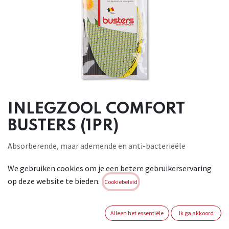
INLEGZOOL COMFORT
BUSTERS (1PR)
Absorberende, maar ademende en anti-bacterieële
inlegzool,
We gebruiken cookies om je een betere gebruikerservaring
ideaal om te dragen in veiligheidsschoenen. Kan gewassen
op deze website te bieden.
worden op 30°.
Cookiebeleid
Brand:
BUSTERS
Alleen het essentiële
Ik ga akkoord
Login of registreer om verder te