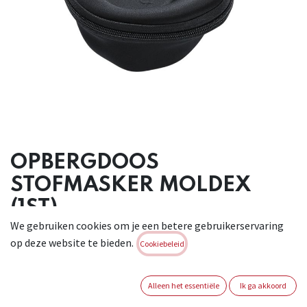
OPBERGDOOS
STOFMASKER MOLDEX
(1ST)
We gebruiken cookies om je een betere gebruikerservaring
Brand:
MOLDEX
op deze website te bieden.
Cookiebeleid
Login of registreer om verder te
gaan
Alleen het essentiële
Ik ga akkoord