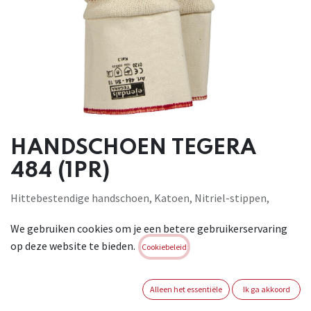
HANDSCHOEN TEGERA
484 (1PR)
Hittebestendige handschoen, Katoen, Nitriel-stippen,
Stippen. Weerstaat contacthitte tot 250°C, Extra lang, voor
We gebruiken cookies om je een betere gebruikerservaring
algemene werkzaamheden. EN 388:2003 1.2.3.2 EN407
op deze website te bieden.
0.2.X.X.X.X
Cookiebeleid
Brand:
TEGERA
Alleen het essentiële
Ik ga akkoord
Login of registreer om verder te