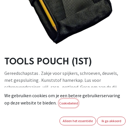
TOOLS POUCH (1ST)
Gereedschapstas . Zakje voor spijkers, schroeven, deuvels,
met gespsluiting . Kunststof hamerkap. Lus voor
schroevendraaiers, vijl, rasp , potlood. Gesp om aan de dij
vast te haken om beweging tijdens gebruik te beperken.
We gebruiken cookies om je een betere gebruikerservaring
Lus voor riem. Materiaal : polyester
op deze website te bieden.
Cookiebeleid
Brand:
KAPRIOL
Login of registreer om verder te
Alleen het essentiële
Ik ga akkoord
gaan