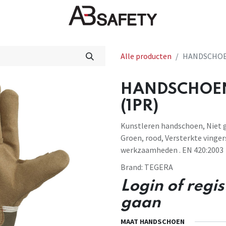
Nieuws
FAQ
Winkel
CE
Alle producten
HANDSCHOEN
HANDSCHOEN
(1PR)
Kunstleren handschoen, Niet ge
Groen, rood, Versterkte vinger
werkzaamheden . EN 420:2003
Brand:
TEGERA
Login of regi
gaan
MAAT HANDSCHOEN