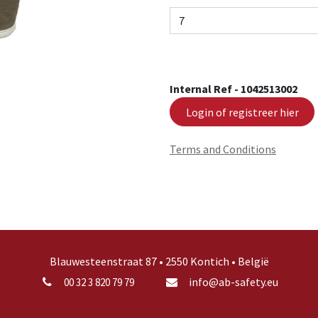
Internal Ref -
1042513002
Login of registreer hier
Terms and Conditions
Blauwesteenstraat 87 • 2550 Kontich • België
info@ab-safety.eu
00 32 3 820 79 79