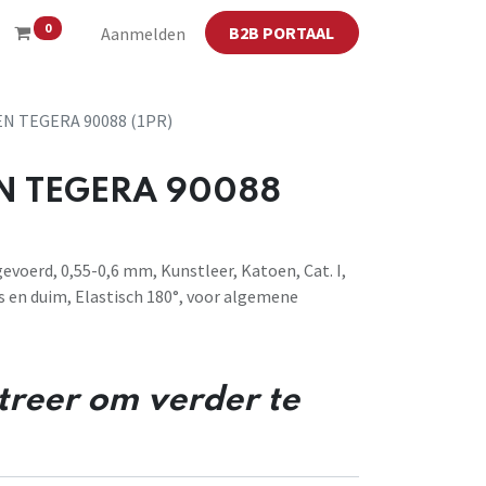
0
B2B PORTAAL
Aanmelden
 TEGERA 90088 (1PR)
 TEGERA 90088
voerd, 0,55-0,6 mm, Kunstleer, Katoen, Cat. I,
s en duim, Elastisch 180°, voor algemene
streer om verder te