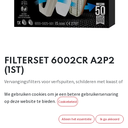
FILTERSET 6002CR A2P2
(1ST)
Vervangingsfilters voor verfspuiten, schilderen met kwast of
roller, en machinaal of handmatig schuren . A2-bescherming
We gebruiken cookies om je een betere gebruikerservaring
tegen organische gassen en dampen zoals op oplosmiddelen
op deze website te bieden.
gebaseerde verf, lijm en reinigingsmiddelen. P2-bescherming
Cookiebeleid
tegen gemiddelde niveaus van fijnstof en olie of water
bevattende nevels. Te gebruiken met de 3M™ 6000‑ en 7000-
Alleen het essentiële
Ik ga akkoord
serie Herbruikbare maskers . Beter ademend en minder