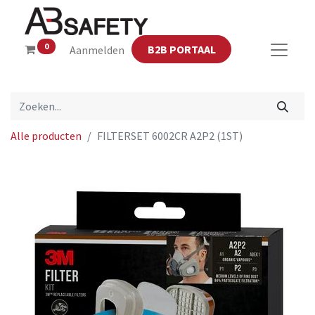
0
B2B PORTAAL
Aanmelden
Alle producten
FILTERSET 6002CR A2P2 (1ST)