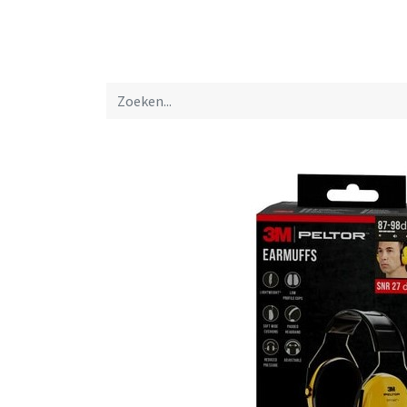
Startpagina
Over ons
Productfolders