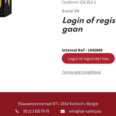
Conform : EN 352-1
Brand:
3M
Login of regi
gaan
Internal Ref -
1042869
Login of registreer hier
Terms and Conditions
Blauwesteenstraat 87 • 2550 Kontich • België
info@ab-safety.eu
00 32 3 820 79 79