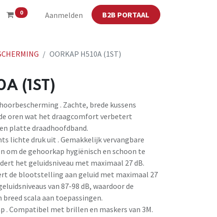
0
B2B PORTAAL
Aanmelden
SCHERMING
OORKAP H510A (1ST)
A (1ST)
hoorbescherming . Zachte, brede kussens
de oren wat het draagcomfort verbetert
en platte draadhoofdband.
hts lichte druk uit . Gemakkelijk vervangbare
en om de gehoorkap hygiënisch en schoon te
ndert het geluidsniveau met maximaal 27 dB.
rt de blootstelling aan geluid met maximaal 27
geluidsniveaus van 87-98 dB, waardoor de
n breed scala aan toepassingen.
p . Compatibel met brillen en maskers van 3M.