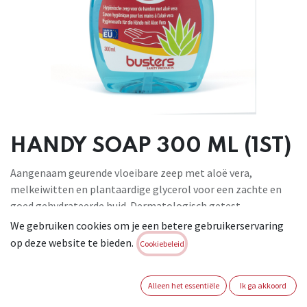
HANDY SOAP 300 ML (1ST)
Aangenaam geurende vloeibare zeep met aloë vera,
melkeiwitten en plantaardige glycerol voor een zachte en
goed gehydrateerde huid. Dermatologisch getest.
Hygiënische vloeibare zeep voor een grondige reiniging van
We gebruiken cookies om je een betere gebruikerservaring
de handen. Gebruiksaanwijzing: Breng wat zeep aan op de
op deze website te bieden.
Cookiebeleid
vochtige handen. Zeep de handen ongeveer 30 seconden
grondig in. Nadien de handen spoelen en drogen. Alleen voor
Alleen het essentiële
Ik ga akkoord
extern gebruik. Vermijd contact met de ogen. In geval van
blootstelling de ogen grondig met water spoelen.