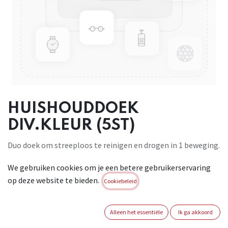
HUISHOUDDOEK
DIV.KLEUR (5ST)
Duo doek om streeploos te reinigen en drogen in 1 beweging.
De microvezel zorgt voor de reinigende werking en de
We gebruiken cookies om je een betere gebruikerservaring
polyurethaan voor de absorptie. De doek is geschikt voor alle
op deze website te bieden.
oppervlakten en kan zowel droog als vochtig gebruikt
Cookiebeleid
worden. Wasbaar in de vaatwasser en wasmachine tot 95° C
(antibacterieel).
Alleen het essentiële
Ik ga akkoord
Brand:
WIPE IT