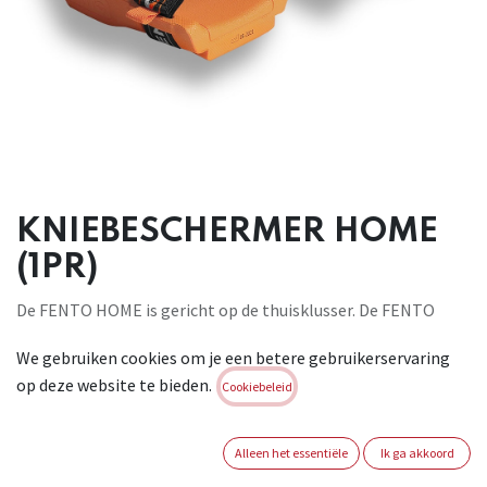
KNIEBESCHERMER HOME
(1PR)
De FENTO HOME is gericht op de thuisklusser. De FENTO
HOME voorkomt knie- en rugklachten door middel van de
We gebruiken cookies om je een betere gebruikerservaring
juiste drukverdeling over het onderbeen. Het product zit
op deze website te bieden.
enorm comfortabel, is flexibel en is waterafstotend. De
Cookiebeleid
elastieken zijn vervangbaar. Dit maakt het product een stuk
duurzamer. Je hoeft namelijk niet de volledige
Alleen het essentiële
Ik ga akkoord
kniebeschermer te vervangen wanneer deze onderdelen aan