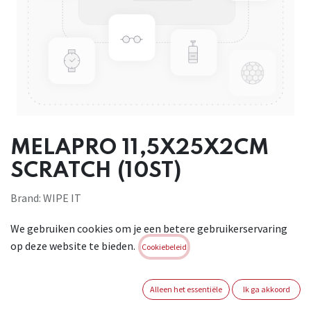
MELAPRO 11,5X25X2CM
SCRATCH (10ST)
Brand:
WIPE IT
Login of registreer om verder te
We gebruiken cookies om je een betere gebruikerservaring
gaan
op deze website te bieden.
Cookiebeleid
Alleen het essentiële
Ik ga akkoord
Internal Ref -
1057485