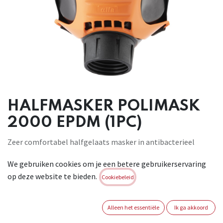
HALFMASKER POLIMASK
2000 EPDM (1PC)
Zeer comfortabel halfgelaats masker in antibacterieel
EPDM rubber
We gebruiken cookies om je een betere gebruikerservaring
dat makkelijk onderhoudbaar is. Voorzien van verstelbare
op deze website te bieden.
hoofd- en
Cookiebeleid
nekband om het masker nauwkeurig af te stellen. Kan
gecombineerd
Alleen het essentiële
Ik ga akkoord
worden met de Uranus filters maar ook met alle andere DIN