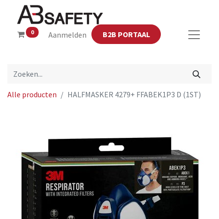
0
B2B PORTAAL
Aanmelden
Alle producten
HALFMASKER 4279+ FFABEK1P3 D (1ST)