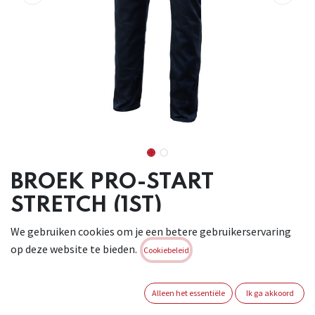
BROEK PRO-START
STRETCH (1ST)
We gebruiken cookies om je een betere gebruikerservaring
Stretch broek met rits aan de voorkant met knoop, naden
op deze website te bieden.
met contrasterende draad , elastische tailleband , dubbele
Cookiebeleid
veiligheidsnaad . Zes zakken: 2 Franse zakken , 2 zakken met
dubbele inzet, omslagflappen, klittenband en handvatten
Alleen het essentiële
Ik ga akkoord
en 2 achter opgezette zakken met omslagflappen en