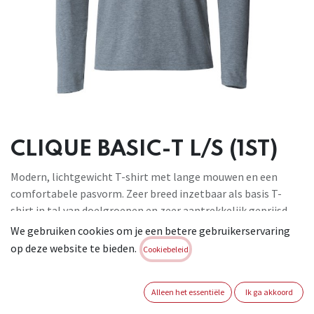
CLIQUE BASIC-T L/S (1ST)
Modern, lichtgewicht T-shirt met lange mouwen en een
comfortabele pasvorm. Zeer breed inzetbaar als basis T-
shirt in tal van doelgroepen en zeer aantrekkelijk geprijsd.
Het dames T-shirt is getailleerd en voorzien van zijnaden,
We gebruiken cookies om je een betere gebruikerservaring
het heren T-shirt is rondgebreid en heeft geen zijnaden. De
op deze website te bieden.
Cookiebeleid
behandelingen met softener en enzymen zorgen ervoor dat
het T-shirt zacht en glad aanvoelt. Materiaal: 100% katoen
Alleen het essentiële
Ik ga akkoord
145 g/m² (kleur 95: 85% katoen, 15% viscose). Maten: XS-4XL