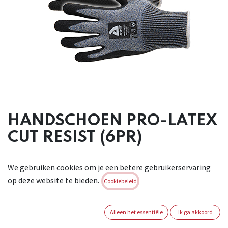
HANDSCHOEN PRO-LATEX
CUT RESIST (6PR)
Volledig naadloos gebreide handschoen met een zwarte
We gebruiken cookies om je een betere gebruikerservaring
soepele latex- coating op een HPPE drager. De rug van de
op deze website te bieden.
handschoen is niet gecoat, wat zorgt voor een extra
Cookiebeleid
draagcomfort en uitstekende ventilatie. Deze unieke
handschoen is de perfecte combinatie van snijweerstand,
Alleen het essentiële
Ik ga akkoord
beweeglijkheid, droge - natte grip en duurzaamheid. De