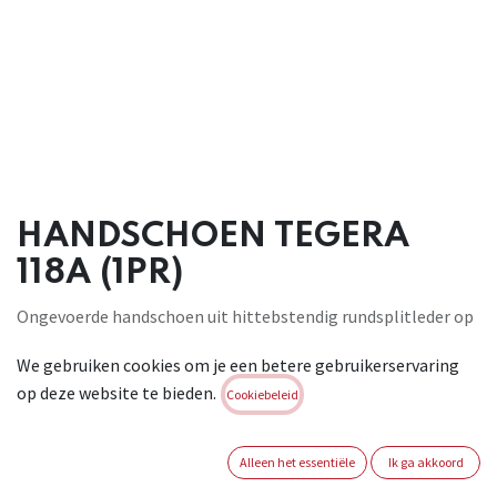
HANDSCHOEN TEGERA
118A (1PR)
Ongevoerde handschoen uit hittebstendig rundsplitleder op
de handrug en manchet, en volnerf geitenleder in de palm.
We gebruiken cookies om je een betere gebruikerservaring
Versterkte wijsvinger. Lengte +/- 30cm. Voorzien van elastiek
op deze website te bieden.
in de manchet. Conform EN388 3.1.2.1. en EN407 4.1.2.X.4.X.
Cookiebeleid
EN12477 type B
Brand:
TEGERA
Alleen het essentiële
Ik ga akkoord