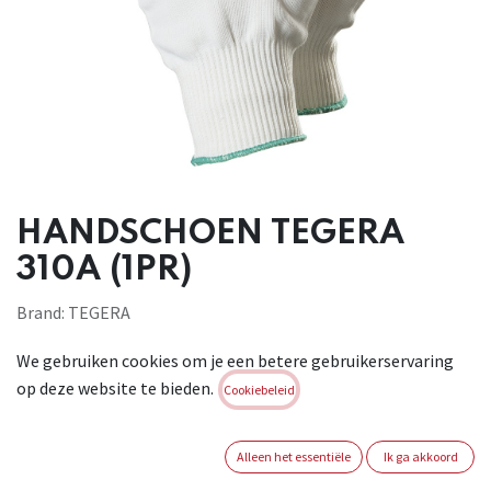
HANDSCHOEN TEGERA
310A (1PR)
Brand:
TEGERA
Login of registreer om verder te
We gebruiken cookies om je een betere gebruikerservaring
gaan
op deze website te bieden.
Cookiebeleid
MAAT HANDSCHOEN
Alleen het essentiële
Ik ga akkoord