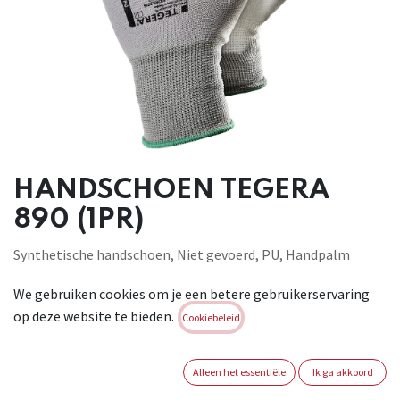
HANDSCHOEN TEGERA
890 (1PR)
Synthetische handschoen, Niet gevoerd, PU, Handpalm
gedompeld, Nylon, 15 gg, Gladde afwerking, Cat. II, Grijs.EN
We gebruiken cookies om je een betere gebruikerservaring
388:2003, 4131
op deze website te bieden.
Cookiebeleid
Brand:
TEGERA
Login of registreer om verder te
Alleen het essentiële
Ik ga akkoord
gaan