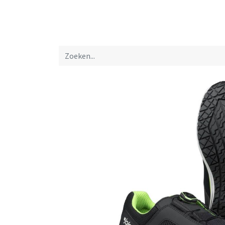
Startpagina
Over ons
Productfolders