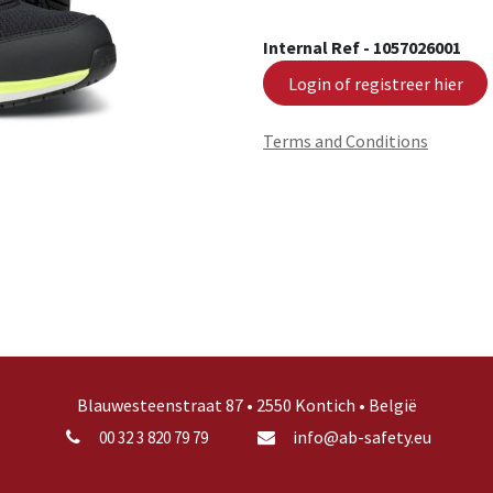
Internal Ref -
1057026001
Login of registreer hier
Terms and Conditions
Blauwesteenstraat 87 • 2550 Kontich • België
info@ab-safety.eu
00 32 3 820 79 79