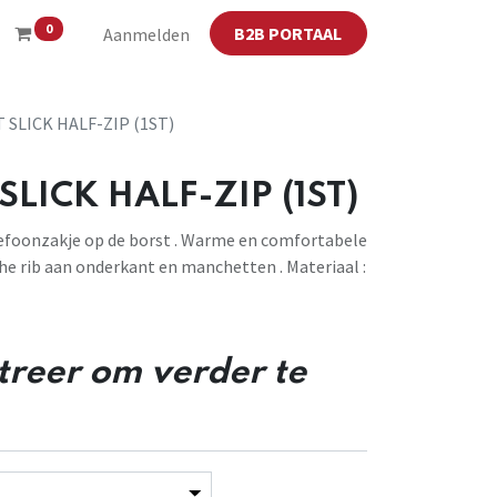
0
B2B PORTAAL
Aanmelden
 SLICK HALF-ZIP (1ST)
LICK HALF-ZIP (1ST)
elefoonzakje op de borst . Warme en comfortabele
ische rib aan onderkant en manchetten . Materiaal :
streer om verder te