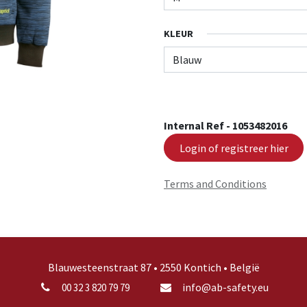
KLEUR
Internal Ref -
1053482016
Login of registreer hier
Terms and Conditions
Blauwesteenstraat 87 • 2550 Kontich • België
info@ab-safety.eu
00 32 3 820 79 79