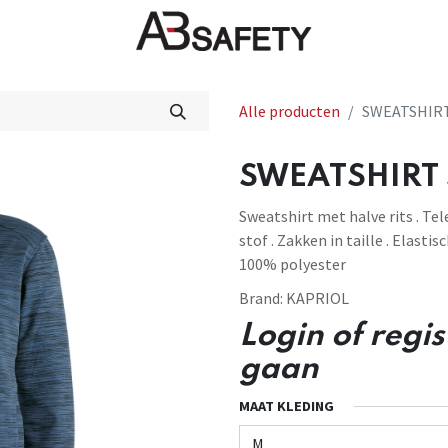
Nieuws
FAQ
Winkel
CE
Alle producten
SWEATSHIRT
SWEATSHIRT S
Sweatshirt met halve rits . T
stof . Zakken in taille . Elast
100% polyester
Brand:
KAPRIOL
Login of regi
gaan
MAAT KLEDING